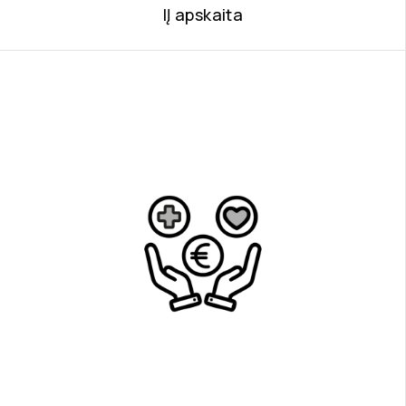
IĮ apskaita