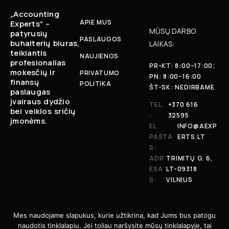
„Accounting
APIE MUS
Experts“ –
MŪSŲ DARBO
patyrusių
PASLAUGOS
buhalterių biuras,
LAIKAS:
teikiantis
NAUJIENOS
profesionalias
PR-KT: 8:00–17:00;
mokesčių ir
PRIVATUMO
PN: 8:00–16:00
finansų
POLITIKA
ŠT-SK: NEDIRBAME
paslaugas
įvairaus dydžio
TEL.
+370 616
bei veiklos sričių
:
32595
įmonėms.
EL.
INFO@AEXP
PAŠTA
ERTS.LT
S:
ADR
TRIMITŲ G. 6,
ESA
LT-09318
S:
VILNIUS
Mes naudojame slapukus, kurie užtikrina, kad Jums bus patogu
naudotis tinklalapiu. Jei toliau naršysite mūsų tinklalapyje, tai